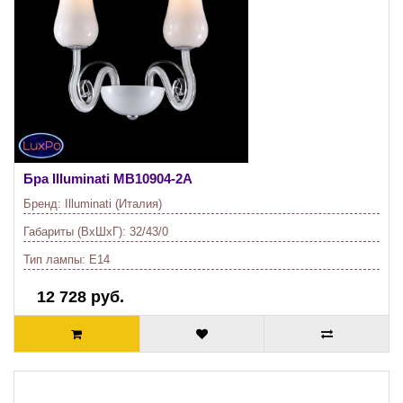
Бра Illuminati
MB10904-2A
Бренд:
Illuminati (Италия)
Габариты (ВхШхГ):
32/43/0
Тип лампы:
E14
12 728 руб.