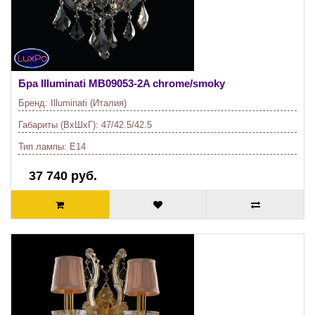
Бра Illuminati
MB09053-2A chrome/smoky
Бренд:
Illuminati (Италия)
Габариты (ВхШхГ):
47/42.5/42.5
Тип лампы:
E14
37 740 руб.