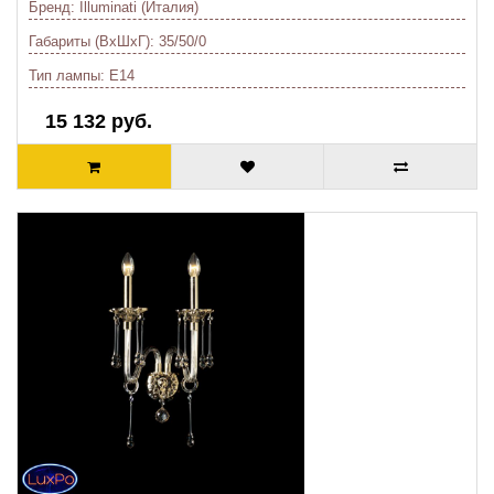
Бренд:
Illuminati (Италия)
Габариты (ВхШхГ):
35/50/0
Тип лампы:
E14
15 132 руб.