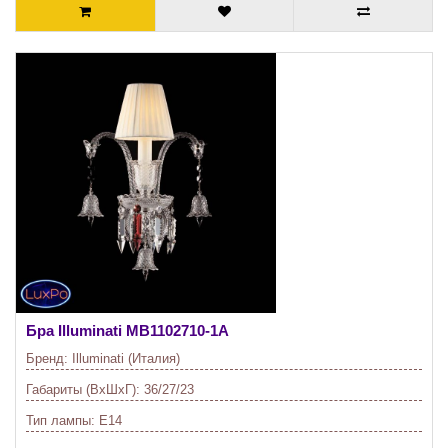
Бра Illuminati
MB1102710-1A
Бренд:
Illuminati (Италия)
Габариты (ВхШхГ):
36/27/23
Тип лампы:
E14