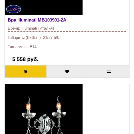
Бра Illuminati
MB103901-2A
Бренд:
Illuminati (Италия)
Габариты (ВхШхГ):
21/27.5/0
Тип лампы:
E14
5 558 руб.