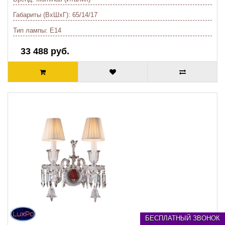
Габариты (ВхШхГ):
65/14/17
Тип лампы:
E14
33 488 руб.
БЕСПЛАТНЫЙ ЗВОНОК