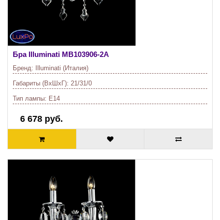
Бра Illuminati
MB103906-2A
Бренд:
Illuminati (Италия)
Габариты (ВхШхГ):
21/31/0
Тип лампы:
E14
6 678 руб.