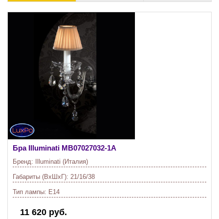
Бра Illuminati
MB07027032-1A
Бренд:
Illuminati (Италия)
Габариты (ВхШхГ):
21/16/38
Тип лампы:
E14
11 620 руб.