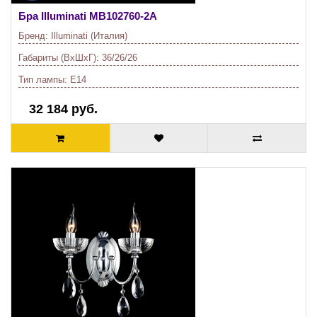
Бра Illuminati
MB102760-2A
Бренд:
Illuminati (Италия)
Габариты (ВхШхГ):
36/26/26
Тип лампы:
E14
32 184 руб.