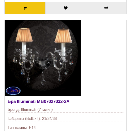
Бра Illuminati
MB07027032-2A
Бренд:
Illuminati (Италия)
Габариты (ВхШхГ):
21/34/38
Тип лампы:
E14