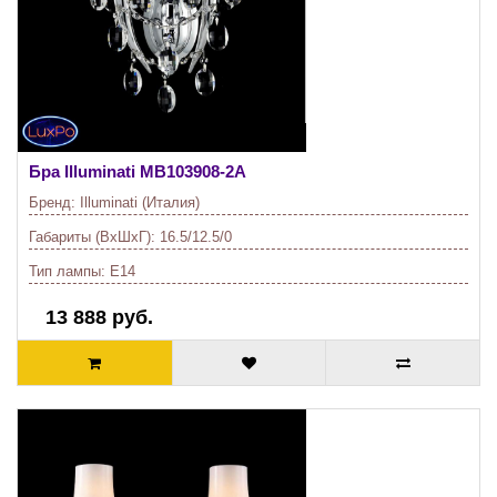
Бра Illuminati
MB103908-2A
Бренд:
Illuminati (Италия)
Габариты (ВхШхГ):
16.5/12.5/0
Тип лампы:
E14
13 888 руб.