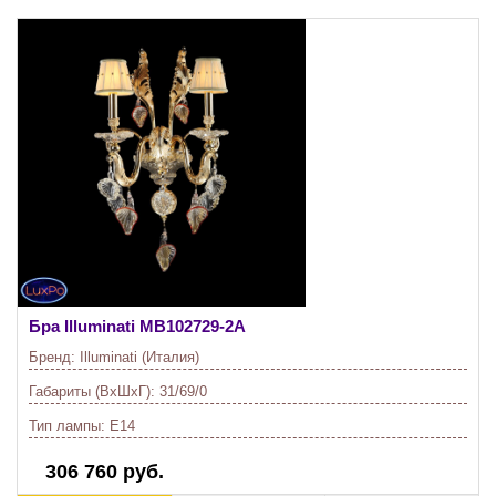
Бра Illuminati
MB102729-2A
Бренд:
Illuminati (Италия)
Габариты (ВхШхГ):
31/69/0
Тип лампы:
E14
306 760 руб.