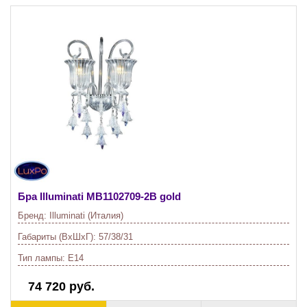
Бра Illuminati
MB1102709-2B gold
Бренд:
Illuminati (Италия)
Габариты (ВхШхГ):
57/38/31
Тип лампы:
E14
74 720 руб.