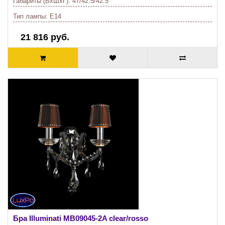
Габариты (ВхШхГ):
47/42.5/42.5
Тип лампы:
E14
21 816 руб.
Бра Illuminati
MB09045-2A clear/rosso