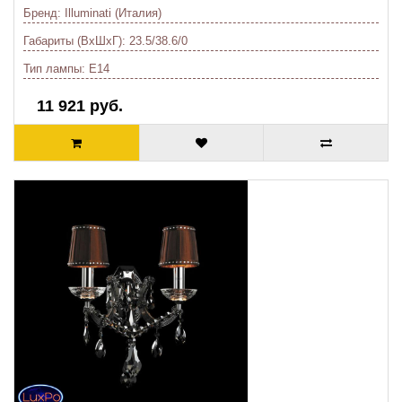
Бренд:
Illuminati (Италия)
Габариты (ВхШхГ):
23.5/38.6/0
Тип лампы:
E14
11 921 руб.