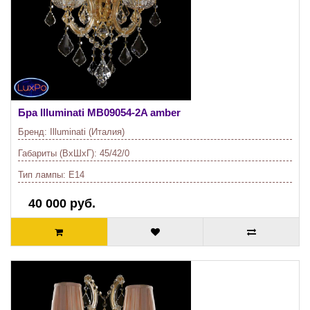
Бра Illuminati
MB09054-2A amber
Бренд:
Illuminati (Италия)
Габариты (ВхШхГ):
45/42/0
Тип лампы:
E14
40 000 руб.