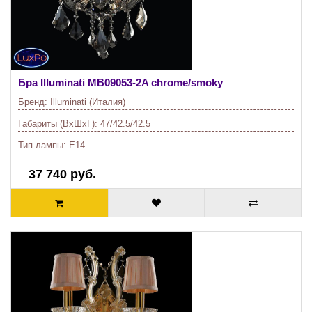
Бра Illuminati
MB09053-2A chrome/smoky
Бренд:
Illuminati (Италия)
Габариты (ВхШхГ):
47/42.5/42.5
Тип лампы:
E14
37 740 руб.