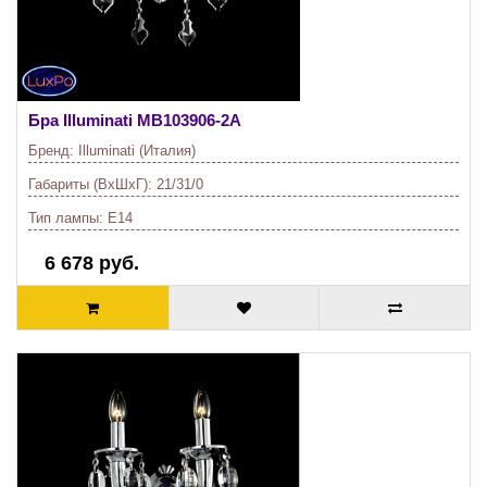
Бра Illuminati
MB103906-2A
Бренд:
Illuminati (Италия)
Габариты (ВхШхГ):
21/31/0
Тип лампы:
E14
6 678 руб.