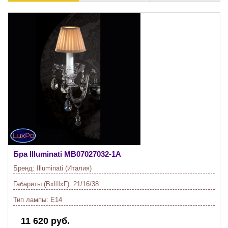
Бра Illuminati
MB07027032-1A
Бренд:
Illuminati (Италия)
Габариты (ВхШхГ):
21/16/38
Тип лампы:
E14
11 620 руб.