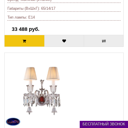
Габариты (ВхШхГ):
65/14/17
Тип лампы:
E14
33 488 руб.
БЕСПЛАТНЫЙ ЗВОНОК