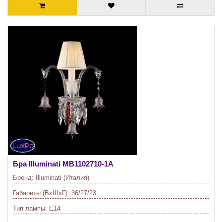
Бра Illuminati
MB1102710-1A
Бренд:
Illuminati (Италия)
Габариты (ВхШхГ):
36/27/23
Тип лампы:
E14