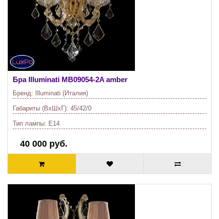
Бра Illuminati
MB09054-2A amber
Бренд:
Illuminati (Италия)
Габариты (ВхШхГ):
45/42/0
Тип лампы:
E14
40 000 руб.