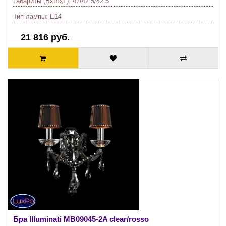
Габариты (ВхШхГ):
47/42.5/42.5
Тип лампы:
E14
21 816 руб.
Бра Illuminati
MB09045-2A clear/rosso