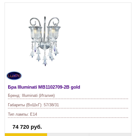
Бра Illuminati
MB1102709-2B gold
Бренд:
Illuminati (Италия)
Габариты (ВхШхГ):
57/38/31
Тип лампы:
E14
74 720 руб.