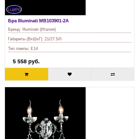
Бра Illuminati
MB103901-2A
Бренд:
Illuminati (Италия)
Габариты (ВхШхГ):
21/27.5/0
Тип лампы:
E14
5 558 руб.