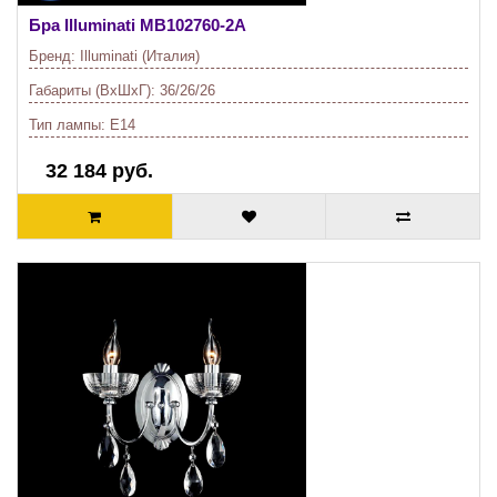
Бра Illuminati
MB102760-2A
Бренд:
Illuminati (Италия)
Габариты (ВхШхГ):
36/26/26
Тип лампы:
E14
32 184 руб.