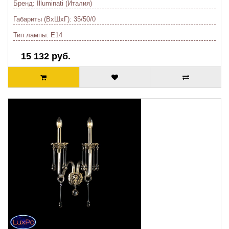
Бренд:
Illuminati (Италия)
Габариты (ВхШхГ):
35/50/0
Тип лампы:
E14
15 132 руб.