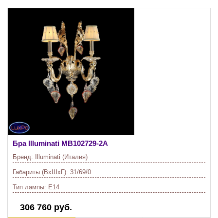
Бра Illuminati
MB102729-2A
Бренд:
Illuminati (Италия)
Габариты (ВхШхГ):
31/69/0
Тип лампы:
E14
306 760 руб.