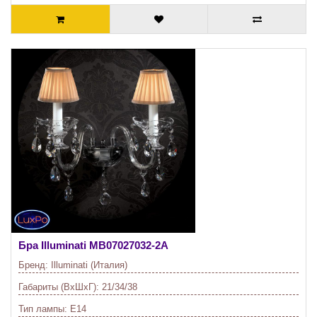
Бра Illuminati
MB07027032-2A
Бренд:
Illuminati (Италия)
Габариты (ВхШхГ):
21/34/38
Тип лампы:
E14