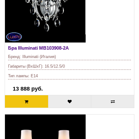
Бра Illuminati
MB103908-2A
Бренд:
Illuminati (Италия)
Габариты (ВхШхГ):
16.5/12.5/0
Тип лампы:
E14
13 888 руб.