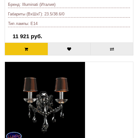
Бренд:
Illuminati (Италия)
Габариты (ВхШхГ):
23.5/38.6/0
Тип лампы:
E14
11 921 руб.