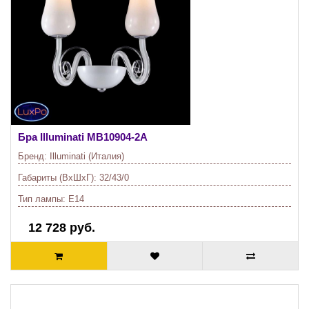
Бра Illuminati
MB10904-2A
Бренд:
Illuminati (Италия)
Габариты (ВхШхГ):
32/43/0
Тип лампы:
E14
12 728 руб.