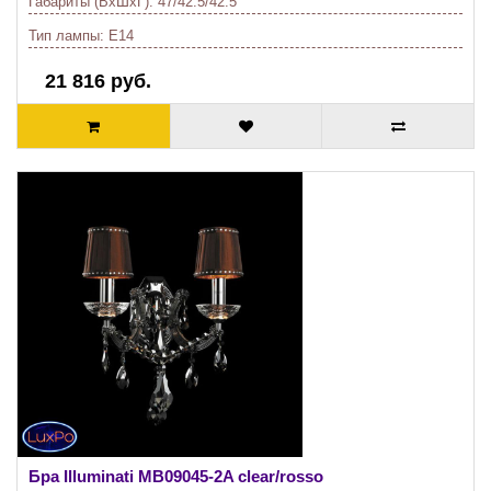
Габариты (ВхШхГ):
47/42.5/42.5
Тип лампы:
E14
21 816 руб.
Бра Illuminati
MB09045-2A clear/rosso