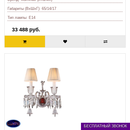
Габариты (ВхШхГ):
65/14/17
Тип лампы:
E14
33 488 руб.
БЕСПЛАТНЫЙ ЗВОНОК