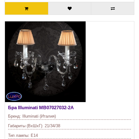
Бра Illuminati
MB07027032-2A
Бренд:
Illuminati (Италия)
Габариты (ВхШхГ):
21/34/38
Тип лампы:
E14