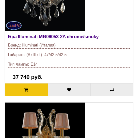
Бра Illuminati
MB09053-2A chrome/smoky
Бренд:
Illuminati (Италия)
Габариты (ВхШхГ):
47/42.5/42.5
Тип лампы:
E14
37 740 руб.