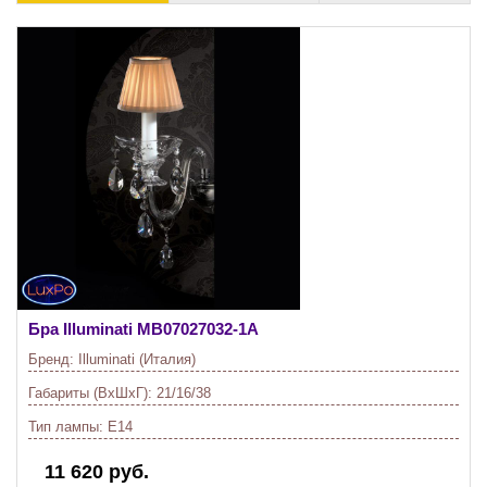
Бра Illuminati
MB07027032-1A
Бренд:
Illuminati (Италия)
Габариты (ВхШхГ):
21/16/38
Тип лампы:
E14
11 620 руб.