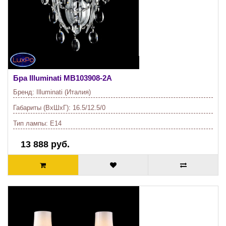
Бра Illuminati
MB103908-2A
Бренд:
Illuminati (Италия)
Габариты (ВхШхГ):
16.5/12.5/0
Тип лампы:
E14
13 888 руб.