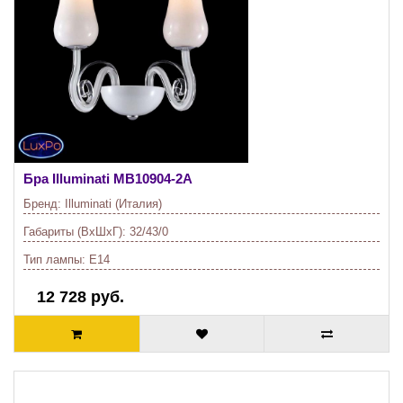
Бра Illuminati
MB10904-2A
Бренд:
Illuminati (Италия)
Габариты (ВхШхГ):
32/43/0
Тип лампы:
E14
12 728 руб.