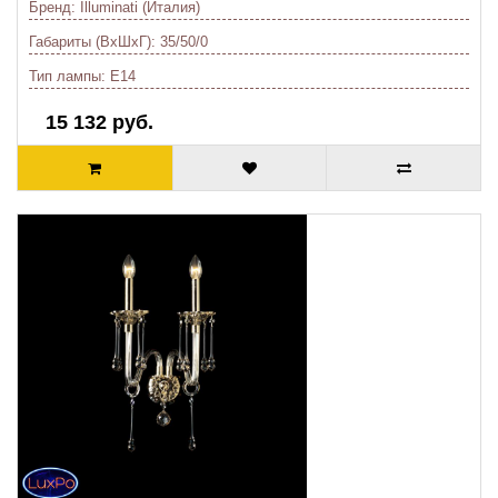
Бренд:
Illuminati (Италия)
Габариты (ВхШхГ):
35/50/0
Тип лампы:
E14
15 132 руб.