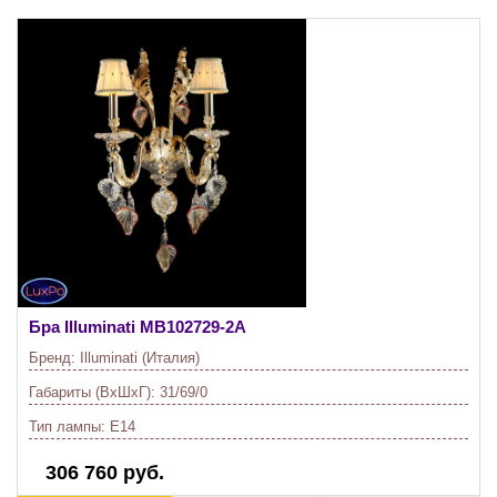
Бра Illuminati
MB102729-2A
Бренд:
Illuminati (Италия)
Габариты (ВхШхГ):
31/69/0
Тип лампы:
E14
306 760 руб.