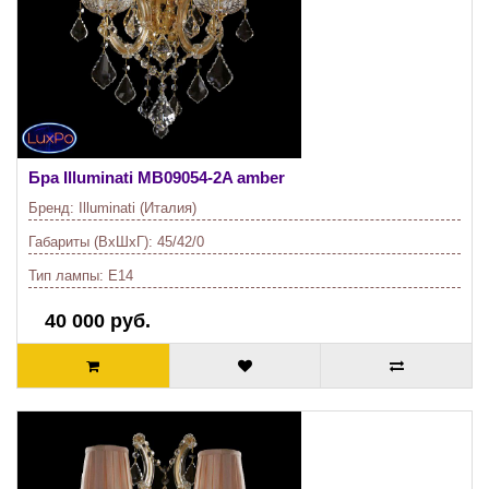
Бра Illuminati
MB09054-2A amber
Бренд:
Illuminati (Италия)
Габариты (ВхШхГ):
45/42/0
Тип лампы:
E14
40 000 руб.