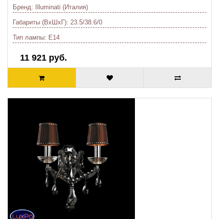
Бренд:
Illuminati (Италия)
Габариты (ВхШхГ):
23.5/38.6/0
Тип лампы:
E14
11 921 руб.