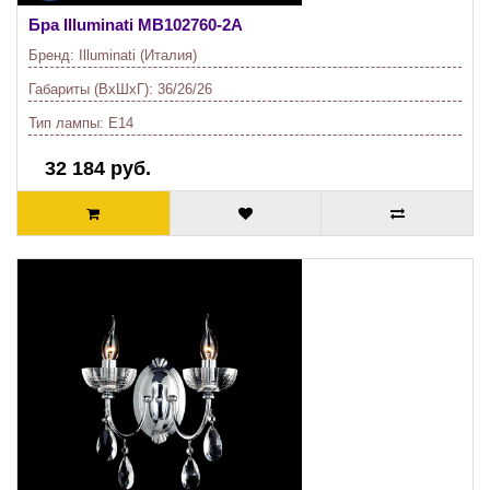
Бра Illuminati
MB102760-2A
Бренд:
Illuminati (Италия)
Габариты (ВхШхГ):
36/26/26
Тип лампы:
E14
32 184 руб.