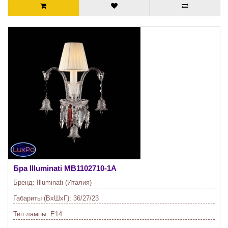
Бра Illuminati
MB1102710-1A
Бренд:
Illuminati (Италия)
Габариты (ВхШхГ):
36/27/23
Тип лампы:
E14