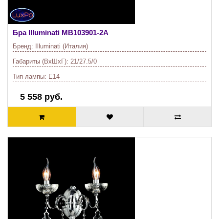
Бра Illuminati
MB103901-2A
Бренд:
Illuminati (Италия)
Габариты (ВхШхГ):
21/27.5/0
Тип лампы:
E14
5 558 руб.