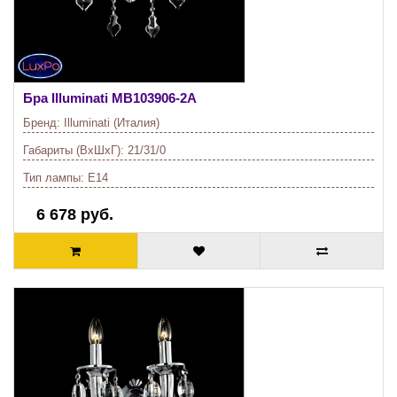
Бра Illuminati
MB103906-2A
Бренд:
Illuminati (Италия)
Габариты (ВхШхГ):
21/31/0
Тип лампы:
E14
6 678 руб.