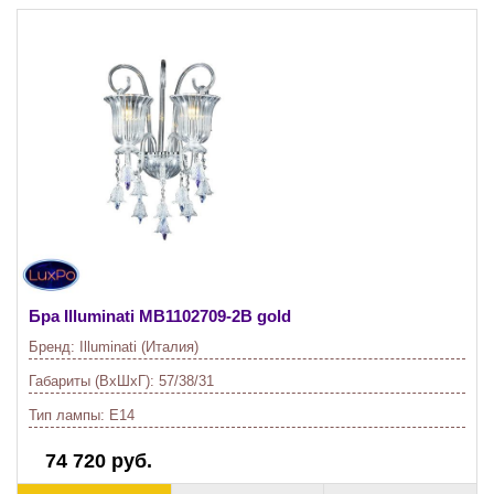
Бра Illuminati
MB1102709-2B gold
Бренд:
Illuminati (Италия)
Габариты (ВхШхГ):
57/38/31
Тип лампы:
E14
74 720 руб.