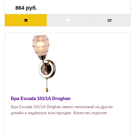
864 руб.
Бра Escada 101/1A Droghan
Бра Escada 101/1A Droghan имеет непохожий на других
дизайн и надёжную конструкцию. Качество изделия ..