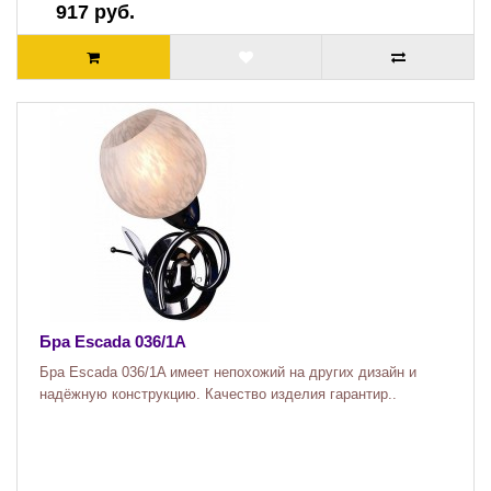
917 руб.
Бра Escada 036/1A
Бра Escada 036/1A имеет непохожий на других дизайн и
надёжную конструкцию. Качество изделия гарантир..