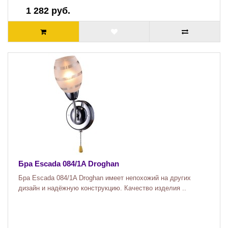
1 282 руб.
Бра Escada 084/1A Droghan
Бра Escada 084/1A Droghan имеет непохожий на других
дизайн и надёжную конструкцию. Качество изделия ..