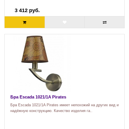
3 412 руб.
Бра Escada 1021/1A Pirates
Бра Escada 1021/1A Pirates имеет непохожий на других вид и
надёжную конструкцию. Качество изделия га..