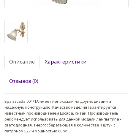
Описание
Характеристики
Отзывов (0)
Бра Escada 004/1A имеет непохожий на других дизайн и
надёжную конструкцию. Качество изделия гарантируется
известным производителем Escada, Китай. Производитель
рекомендует использовать для данной модели лампы типа -
cветодиодная, энергосберегающая в количестве 1 штук с
патроном E27 и мощностью 60 W.