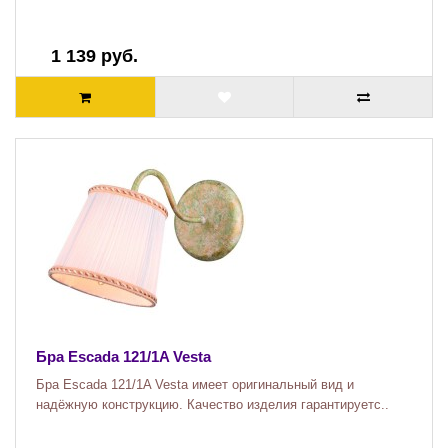
1 139 руб.
Бра Escada 121/1A Vesta
Бра Escada 121/1A Vesta имеет оригинальный вид и
надёжную конструкцию. Качество изделия гарантируетс..