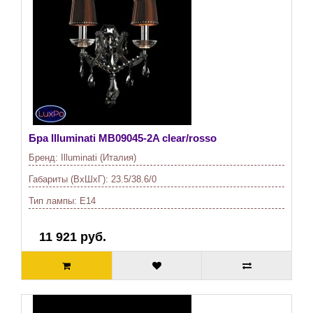
Бра Illuminati
MB09045-2A clear/rosso
Бренд:
Illuminati (Италия)
Габариты (ВхШхГ):
23.5/38.6/0
Тип лампы:
E14
11 921 руб.