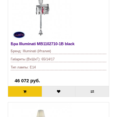
Бра Illuminati
MB1102710-1B black
Бренд:
Illuminati (Италия)
Габариты (ВхШхГ):
65/14/17
Тип лампы:
E14
46 072 руб.