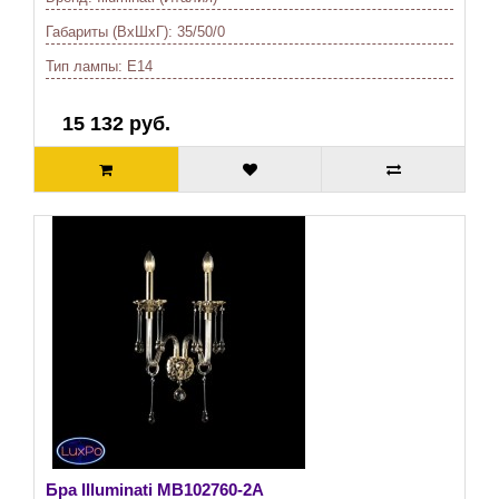
Габариты (ВхШхГ):
35/50/0
Тип лампы:
E14
15 132 руб.
Бра Illuminati
MB102760-2A