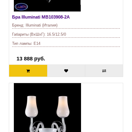
Бра Illuminati
MB103908-2A
Бренд:
Illuminati (Италия)
Габариты (ВхШхГ):
16.5/12.5/0
Тип лампы:
E14
13 888 руб.