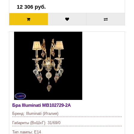
12 306 руб.
Бра Illuminati
MB102729-2A
Бренд:
Illuminati (Италия)
Габариты (ВхШхГ):
31/69/0
Тип лампы:
E14