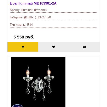
Бра Illuminati
MB103901-2A
Бренд:
Illuminati (Италия)
Габариты (ВхШхГ):
21/27.5/0
Тип лампы:
E14
5 558 руб.