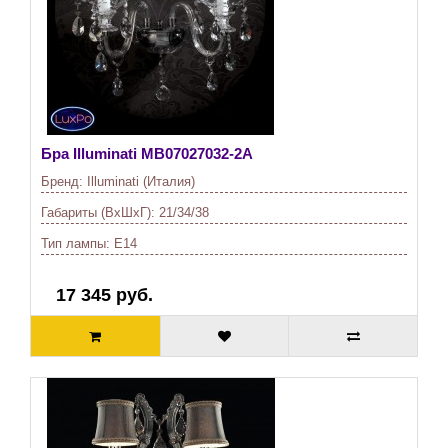
Бра Illuminati
MB07027032-2A
Бренд:
Illuminati (Италия)
Габариты (ВхШхГ):
21/34/38
Тип лампы:
E14
17 345 руб.