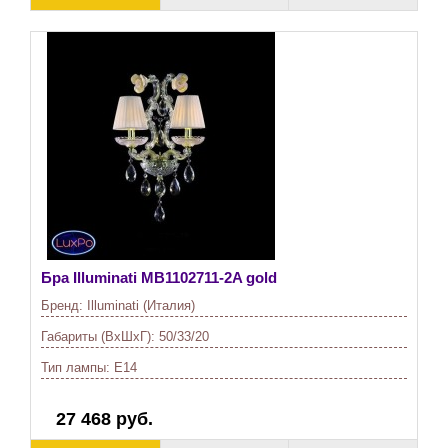
Бра Illuminati
MB1102711-2A gold
Бренд:
Illuminati (Италия)
Габариты (ВхШхГ):
50/33/20
Тип лампы:
E14
27 468 руб.