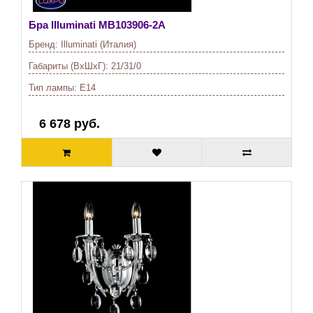
Бра Illuminati
MB103906-2A
Бренд:
Illuminati (Италия)
Габариты (ВхШхГ):
21/31/0
Тип лампы:
E14
6 678 руб.