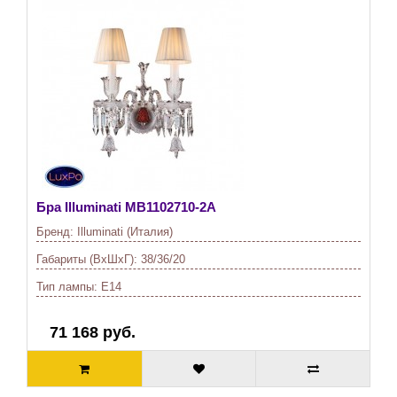
Бра Illuminati
MB1102710-2A
Бренд:
Illuminati (Италия)
Габариты (ВхШхГ):
38/36/20
Тип лампы:
E14
71 168 руб.