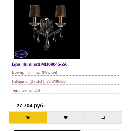
Бра Illuminati
MB09045-2A
Бренд:
Illuminati (Италия)
Габариты (ВхШхГ):
23.5/38.6/0
Тип лампы:
E14
27 704 руб.