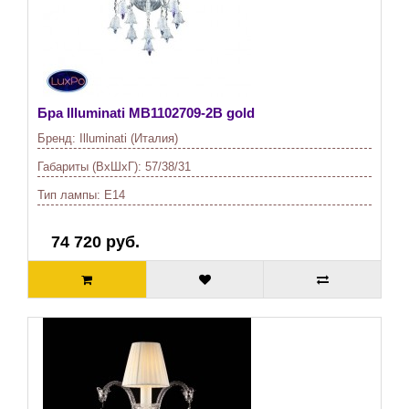
Бра Illuminati
MB1102709-2B gold
Бренд:
Illuminati (Италия)
Габариты (ВхШхГ):
57/38/31
Тип лампы:
E14
74 720 руб.