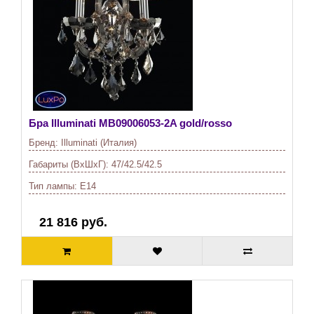
Бра Illuminati
MB09006053-2A gold/rosso
Бренд:
Illuminati (Италия)
Габариты (ВхШхГ):
47/42.5/42.5
Тип лампы:
E14
21 816 руб.