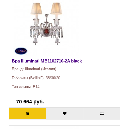
Бра Illuminati
MB1102710-2A black
Бренд:
Illuminati (Италия)
Габариты (ВхШхГ):
38/36/20
Тип лампы:
E14
70 664 руб.