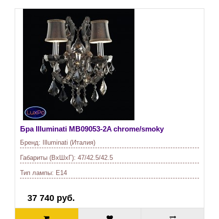
Бра Illuminati
MB09053-2A chrome/smoky
Бренд:
Illuminati (Италия)
Габариты (ВхШхГ):
47/42.5/42.5
Тип лампы:
E14
37 740 руб.