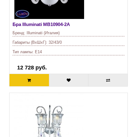
Бра Illuminati
MB10904-2A
Бренд:
Illuminati (Италия)
Габариты (ВхШхГ):
32/43/0
Тип лампы:
E14
12 728 руб.