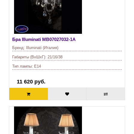
Бра Illuminati
MB07027032-1A
Бренд:
Illuminati (Италия)
Габариты (ВхШхГ):
21/16/38
Тип лампы:
E14
11 620 руб.