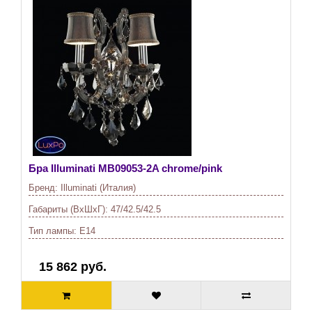
Бра Illuminati
MB09053-2A chrome/pink
Бренд:
Illuminati (Италия)
Габариты (ВхШхГ):
47/42.5/42.5
Тип лампы:
E14
15 862 руб.