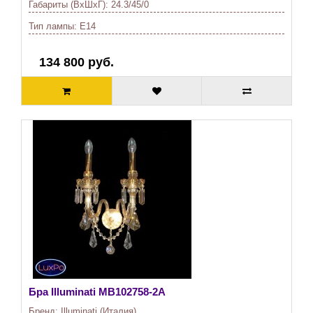
Габариты (ВхШхГ):
24.3/45/0
Тип лампы:
E14
134 800 руб.
Бра Illuminati
MB102758-2A
Бренд:
Illuminati (Италия)