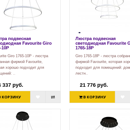
тра подвесная
Люстра подвесная
одиодная Favourite Giro
светодиодная Favourite G
-10P
1765-18P
rite Giro 1765-10P - люстра
Giro 1765-18P - люстра собран
анная фирмой Favourite,
фирмой Favourite, которая хо
рая хорошо подходит для
подходит для помещений: дом
щений: ..
лестн..
4 337 руб.
21 776 руб.
В КОРЗИНУ
В КОРЗИНУ