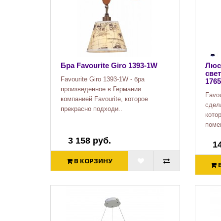
Бра Favourite Giro 1393-1W
Люс
свет
Favourite Giro 1393-1W - бра
1765
произведенное в Германии
Favou
компанией Favourite, которое
сдел
прекрасно подходи..
кото
поме
3 158 руб.
1
В КОРЗИНУ