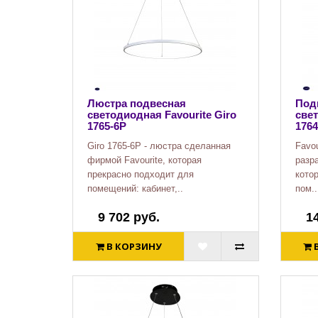
Люстра подвесная
Под
светодиодная Favourite Giro
свет
1765-6P
1764
Giro 1765-6P - люстра сделанная
Favou
фирмой Favourite, которая
разра
прекрасно подходит для
кото
помещений: кабинет,..
пом..
9 702 руб.
1
В КОРЗИНУ