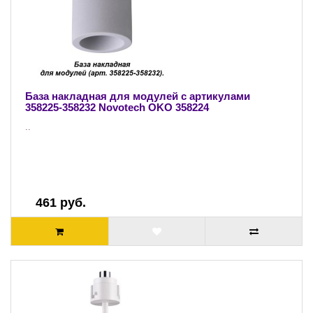
База накладная для модулей с артикулами
358225-358232 Novotech OKO 358224
..
461 руб.