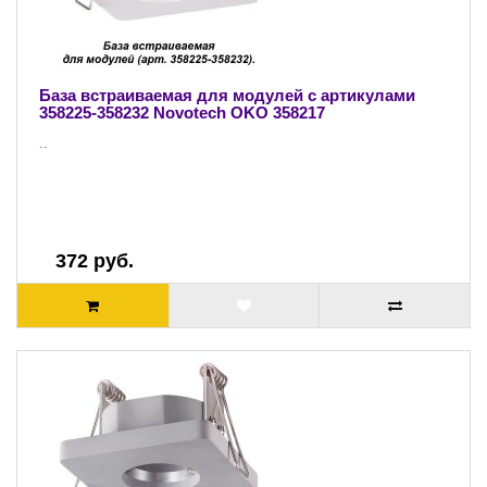
База встраиваемая для модулей с артикулами
358225-358232 Novotech OKO 358217
..
372 руб.