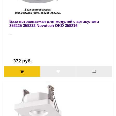
База встраиваемая для модулей с артикулами
358225-358232 Novotech OKO 358216
..
372 руб.