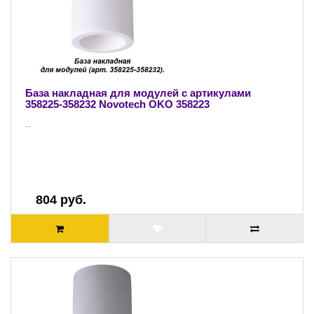
База накладная для модулей с артикулами
358225-358232 Novotech OKO 358223
..
804 руб.