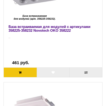
База встраиваемая для модулей с артикулами
358225-358232 Novotech OKO 358222
..
461 руб.