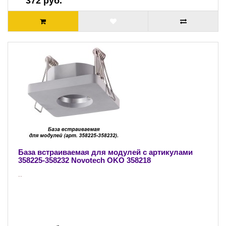
372 руб.
База встраиваемая для модулей с артикулами
358225-358232 Novotech OKO 358218
..