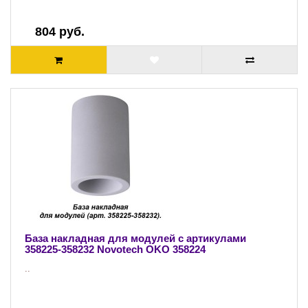
804 руб.
База накладная для модулей с артикулами
358225-358232 Novotech OKO 358224
..