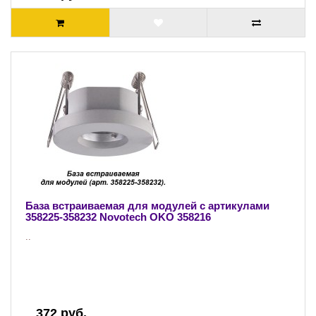
База встраиваемая для модулей с артикулами
358225-358232 Novotech OKO 358216
..
372 руб.