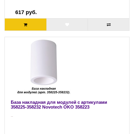
617 руб.
База накладная для модулей с артикулами
358225-358232 Novotech OKO 358223
..