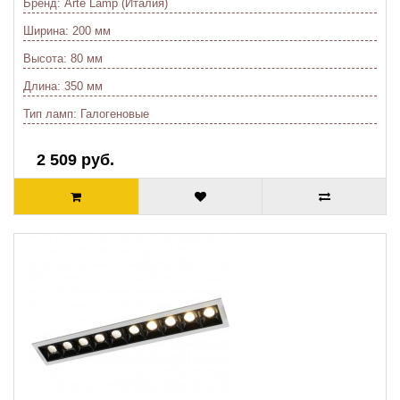
Бренд:
Arte Lamp (Италия)
Ширина:
200 мм
Высота:
80 мм
Длина:
350 мм
Тип ламп:
Галогеновые
2 509 руб.