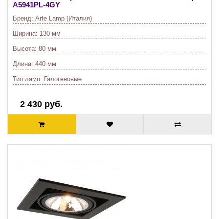
A5941PL-4GY
Бренд:
Arte Lamp (Италия)
Ширина:
130 мм
Высота:
80 мм
Длина:
440 мм
Тип ламп:
Галогеновые
2 430 руб.